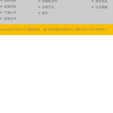
组织结构
挖掘机系列
展会信息
发展历程
其他产品
企业视频
下属公司
配件
资质证书
Copyright 2014- (C) 版权所有：厦门市装载机有限公司 |
闽ICP备17017948号-1